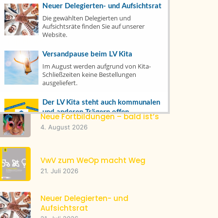
Neuer Delegierten- und Aufsichtsrat
Die gewählten Delegierten und
Tacheles
(22)
Aufsichtsräte finden Sie auf unserer
Website.
Top News
(1)
Versandpause beim LV Kita
Im August werden aufgrund von Kita-
Schließzeiten keine Bestellungen
Letzte Artikel
ausgeliefert.
Der LV Kita steht auch kommunalen
und anderen Trägern offen
Neue Fortbildungen – bald ist’s
Mitglied werden oder bereits dabei? Hier
4. August 2026
erfahren Sie, wie's geht und was es
bringt.
VwV zum WeOp macht Weg
Warenkorb
21. Juli 2026
Veranstaltungsprogramm
Neuer Delegierten- und
Aufsichtsrat
Fachtag Sprache & MINT am 1.
Oktober in Weingarten