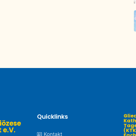
Quicklinks
Glie
Kath
iözese
Tage
.V. ​
(KTK
Kontakt
Fach