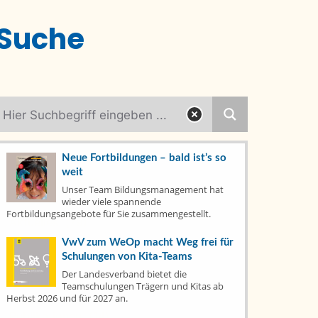
Suche
Neue Fortbildungen – bald ist’s so
weit
Kategorien
Unser Team Bildungsmanagement hat
wieder viele spannende
Fortbildungsangebote für Sie zusammengestellt.
Aktuelles
(79)
VwV zum WeOp macht Weg frei für
Fachtage
(6)
Schulungen von Kita-Teams
Der Landesverband bietet die
Fortbildungen
(7)
Teamschulungen Trägern und Kitas ab
Herbst 2026 und für 2027 an.
Publikationen
(14)