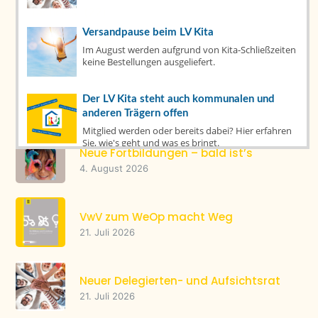
Tacheles
(22)
Versandpause beim LV Kita
Top News
(1)
Im August werden aufgrund von Kita-Schließzeiten
keine Bestellungen ausgeliefert.
Letzte Artikel
Der LV Kita steht auch kommunalen und
anderen Trägern offen
Mitglied werden oder bereits dabei? Hier erfahren
Sie, wie's geht und was es bringt.
Neue Fortbildungen – bald ist’s
4. August 2026
Warenkorb
Veranstaltungsprogramm
VwV zum WeOp macht Weg
21. Juli 2026
Fachtag Sprache & MINT am 1. Oktober in
Weingarten
Die Stiftung Kinder forschen lädt zum Fachtag an
Neuer Delegierten- und Aufsichtsrat
der PH Weingarten ein.
21. Juli 2026
Kita- und Schulverpflegung im Mittelpunkt