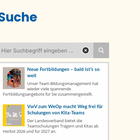
Suche
Neue Fortbildungen – bald ist’s so
weit
Kategorien
Unser Team Bildungsmanagement hat
wieder viele spannende
Fortbildungsangebote für Sie zusammengestellt.
Aktuelles
(79)
VwV zum WeOp macht Weg frei für
Fachtage
(6)
Schulungen von Kita-Teams
Der Landesverband bietet die
Fortbildungen
(7)
Teamschulungen Trägern und Kitas ab
Herbst 2026 und für 2027 an.
Publikationen
(14)