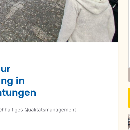
ur
ng in
htungen
achhaltiges Qualitätsmanagement -