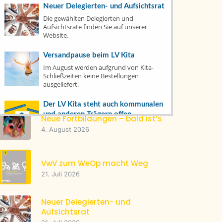
Neuer Delegierten- und Aufsichtsrat
Die gewählten Delegierten und
Tacheles
(22)
Aufsichtsräte finden Sie auf unserer
Website.
Top News
(1)
Versandpause beim LV Kita
Im August werden aufgrund von Kita-
Schließzeiten keine Bestellungen
Letzte Artikel
ausgeliefert.
Der LV Kita steht auch kommunalen
und anderen Trägern offen
Neue Fortbildungen – bald ist’s
Mitglied werden oder bereits dabei? Hier
4. August 2026
erfahren Sie, wie's geht und was es
bringt.
VwV zum WeOp macht Weg
Warenkorb
21. Juli 2026
Veranstaltungsprogramm
Neuer Delegierten- und
Aufsichtsrat
Fachtag Sprache & MINT am 1.
Oktober in Weingarten