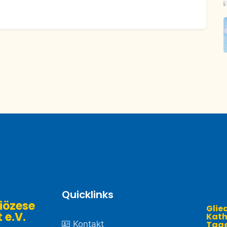
Quicklinks
iözese
Glie
.V. ​
Kath
Kontakt
Tage