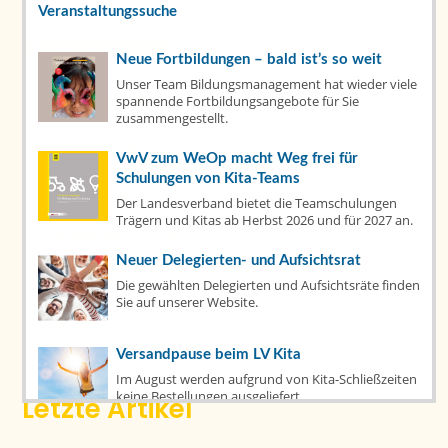
Veranstaltungssuche
Kategorien
Neue Fortbildungen – bald ist’s so weit
Unser Team Bildungsmanagement hat wieder viele
Aktuelles
spannende Fortbildungsangebote für Sie
(79)
zusammengestellt.
Fachtage
(6)
VwV zum WeOp macht Weg frei für
Schulungen von Kita-Teams
Fortbildungen
(7)
Der Landesverband bietet die Teamschulungen
Trägern und Kitas ab Herbst 2026 und für 2027 an.
Publikationen
(14)
Neuer Delegierten- und Aufsichtsrat
Tacheles
(22)
Die gewählten Delegierten und Aufsichtsräte finden
Sie auf unserer Website.
Top News
(1)
Versandpause beim LV Kita
Im August werden aufgrund von Kita-Schließzeiten
keine Bestellungen ausgeliefert.
Letzte Artikel