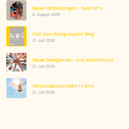
Der LV Kita steht auch kommunalen und
anderen Trägern offen
Neue Fortbildungen – bald ist’s
Mitglied werden oder bereits dabei? Hier erfahren
4. August 2026
Sie, wie's geht und was es bringt.
Warenkorb
VwV zum WeOp macht Weg
21. Juli 2026
Veranstaltungsprogramm
Fachtag Sprache & MINT am 1. Oktober in
Neuer Delegierten- und Aufsichtsrat
Weingarten
21. Juli 2026
Die Stiftung Kinder forschen lädt zum Fachtag an
der PH Weingarten ein.
Versandpause beim LV Kita
Kita- und Schulverpflegung im Mittelpunkt
21. Juli 2026
Das LErn BW macht auf Veranstaltungen
aufmerksam, die im Herbst 2026 stattfinden.