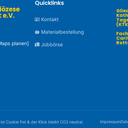
Quicklinks
iözese
Glie
.V. ​
Kath
Kontakt
Tage
(KTK
Materialbestellung
Fach
Cari
Rott
Maps planen
]
Jobbörse
Impressum
Dat
 Cookie frei & der Klick bleibt CO2 neutral.