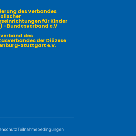
derung des Verbandes
olischer
seinrichtungen für Kinder
) - Bundesverband e.V
verband des
tasverbandes der Diözese
enburg-Stuttgart e.V.
enschutz
Teilnahme­­bedingungen