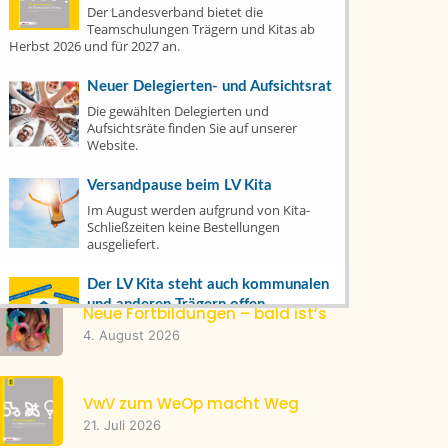
Der Landesverband bietet die
Fortbildungen
(7)
Teamschulungen Trägern und Kitas ab
Herbst 2026 und für 2027 an.
Publikationen
(14)
Neuer Delegierten- und Aufsichtsrat
Die gewählten Delegierten und
Tacheles
(22)
Aufsichtsräte finden Sie auf unserer
Website.
Top News
(1)
Versandpause beim LV Kita
Im August werden aufgrund von Kita-
Schließzeiten keine Bestellungen
Letzte Artikel
ausgeliefert.
Der LV Kita steht auch kommunalen
und anderen Trägern offen
Neue Fortbildungen – bald ist’s
Mitglied werden oder bereits dabei? Hier
4. August 2026
erfahren Sie, wie's geht und was es
bringt.
VwV zum WeOp macht Weg
Warenkorb
21. Juli 2026