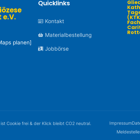
Quicklinks
Glie
Kath
iözese
Tage
.V. ​
(KTK
Kontakt
Fach
Cari
Rott
Materialbestellung
Maps planen
]
Jobbörse
Impressum
Dat
 Cookie frei & der Klick bleibt CO2 neutral.
Meldestell