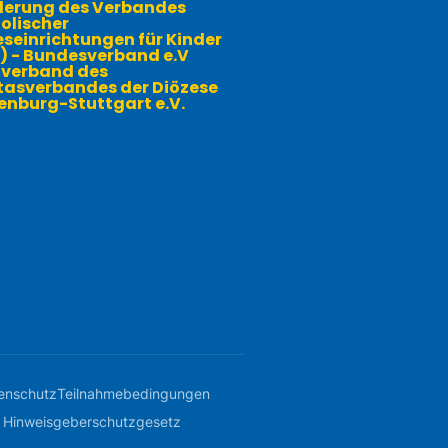
derung des Verbandes
olischer
seinrichtungen für Kinder
) - Bundesverband e.V
verband des
tasverbandes der Diözese
enburg-Stuttgart e.V.
enschutz
Teilnahme­­bedingungen
e Hinweisgeberschutzgesetz