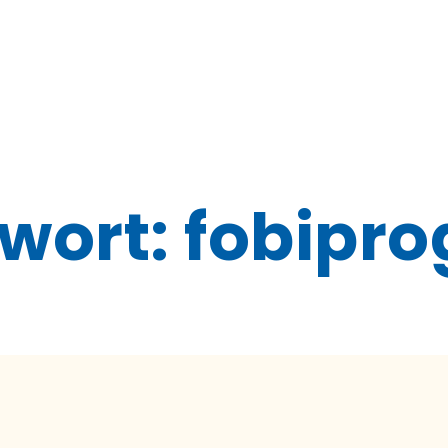
wort:
fobipr