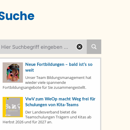
Suche
Neue Fortbildungen – bald ist’s so
weit
Kategorien
Unser Team Bildungsmanagement hat
wieder viele spannende
Fortbildungsangebote für Sie zusammengestellt.
Aktuelles
(79)
VwV zum WeOp macht Weg frei für
Fachtage
(6)
Schulungen von Kita-Teams
Der Landesverband bietet die
Fortbildungen
(7)
Teamschulungen Trägern und Kitas ab
Herbst 2026 und für 2027 an.
Publikationen
(14)