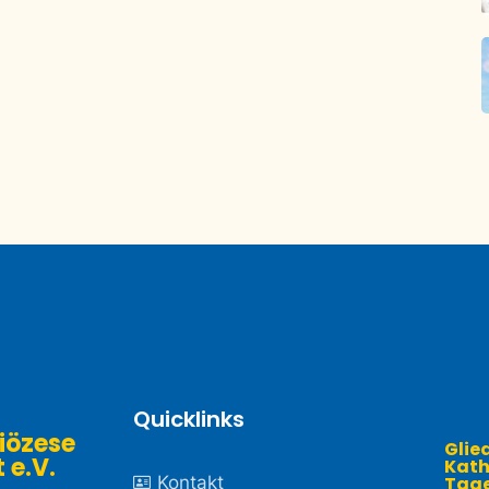
Quicklinks
iözese
Glie
.V. ​
Kath
Kontakt
Tage