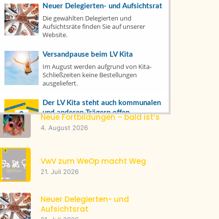
Neuer Delegierten- und Aufsichtsrat
Die gewählten Delegierten und
Tacheles
(22)
Aufsichtsräte finden Sie auf unserer
Website.
Top News
(1)
Versandpause beim LV Kita
Im August werden aufgrund von Kita-
Schließzeiten keine Bestellungen
Letzte Artikel
ausgeliefert.
Der LV Kita steht auch kommunalen
und anderen Trägern offen
Neue Fortbildungen – bald ist’s
Mitglied werden oder bereits dabei? Hier
4. August 2026
erfahren Sie, wie's geht und was es
bringt.
VwV zum WeOp macht Weg
Warenkorb
21. Juli 2026
Veranstaltungsprogramm
Neuer Delegierten- und
Aufsichtsrat
Fachtag Sprache & MINT am 1.
Oktober in Weingarten